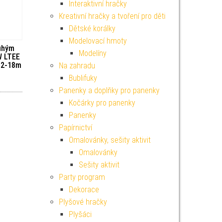
Interaktivní hračky
Kreativní hračky a tvoření pro děti
Dětské korálky
Modelovací hmoty
ouhým
Modelíny
W LTEE
 12-18m
Na zahradu
Bublifuky
Panenky a doplňky pro panenky
Kočárky pro panenky
Panenky
Papírnictví
Omalovánky, sešity aktivit
Omalovánky
Sešity aktivit
Party program
Dekorace
Plyšové hračky
Plyšáci