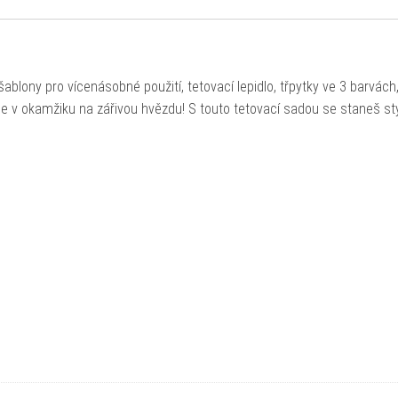
šablony pro vícenásobné použití, tetovací lepidlo, třpytky ve 3 barvách
e v okamžiku na zářivou hvězdu! S touto tetovací sadou se staneš st