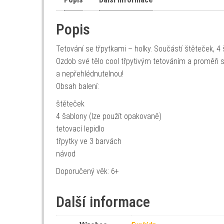
Popis
Tetování se třpytkami – holky. Součástí štěteček, 4 
Ozdob své tělo cool třpytivým tetováním a proměň s
a nepřehlédnutelnou!
Obsah balení:
štěteček
4 šablony (lze použít opakovaně)
tetovací lepidlo
třpytky ve 3 barvách
návod
Doporučený věk: 6+
Další informace