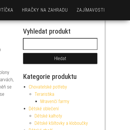
UTÍČKA
HRAČKY NA ZAHRADU
ZAJÍMAVOSTI
Vyhledat produkt
Vyhledávání
6
blony
Kategorie produktu
barvách,
měň se
Chovatelské potřeby
 se
Teraristika
Mravenčí farmy
Dětské oblečení
Dětské kalhoty
Dětské kšiltovky a kloboučky