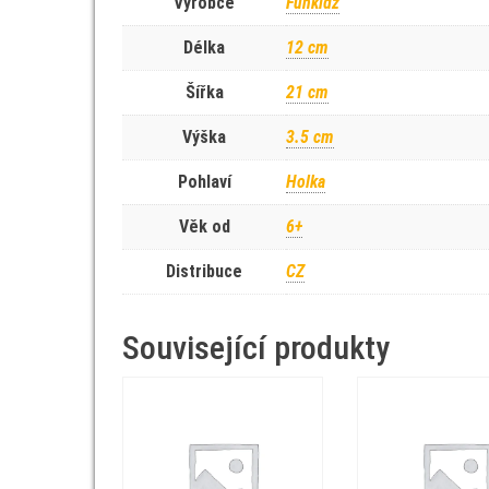
Výrobce
Funkidz
Délka
12 cm
Šířka
21 cm
Výška
3.5 cm
Pohlaví
Holka
Věk od
6+
Distribuce
CZ
Související produkty