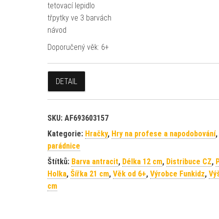
tetovací lepidlo
třpytky ve 3 barvách
návod
Doporučený věk: 6+
DETAIL
SKU:
AF693603157
Kategorie:
Hračky
,
Hry na profese a napodobování
parádnice
Štítků:
Barva antracit
,
Délka 12 cm
,
Distribuce CZ
,
P
Holka
,
Šířka 21 cm
,
Věk od 6+
,
Výrobce Funkidz
,
Vý
cm