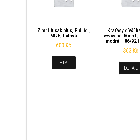
Zimní fusak plus, Pidilidi,
Kraťasy dívčí b
6026, fialová
vyšívané, Minoti, 
modrá – 86/92 
600
Kč
363
Kč
DETAIL
DETAIL