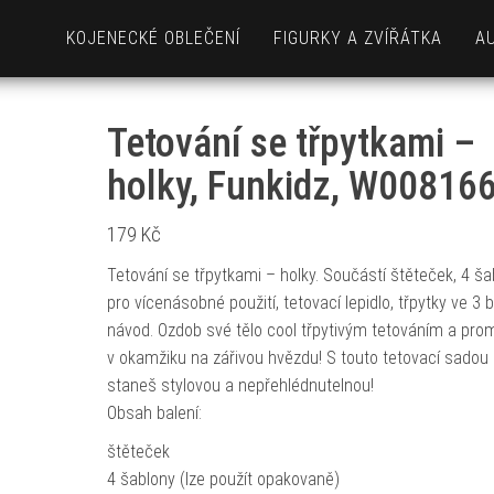
KOJENECKÉ OBLEČENÍ
FIGURKY A ZVÍŘÁTKA
A
Tetování se třpytkami –
holky, Funkidz, W00816
179
Kč
Tetování se třpytkami – holky. Součástí štěteček, 4 ša
pro vícenásobné použití, tetovací lepidlo, třpytky ve 3 
návod. Ozdob své tělo cool třpytivým tetováním a pro
v okamžiku na zářivou hvězdu! S touto tetovací sadou
staneš stylovou a nepřehlédnutelnou!
Obsah balení:
štěteček
4 šablony (lze použít opakovaně)