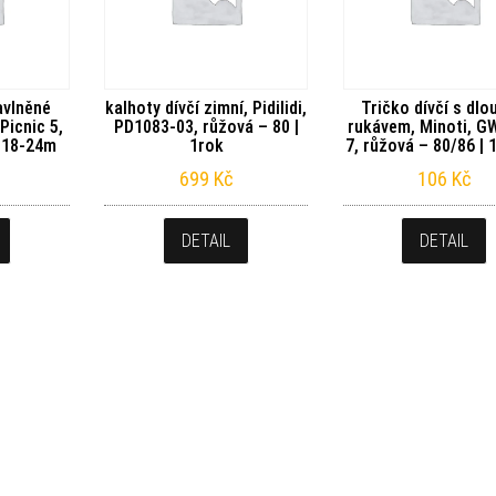
avlněné
kalhoty dívčí zimní, Pidilidi,
Tričko dívčí s dl
Picnic 5,
PD1083-03, růžová – 80 |
rukávem, Minoti, G
| 18-24m
1rok
7, růžová – 80/86 |
699
Kč
106
Kč
DETAIL
DETAIL