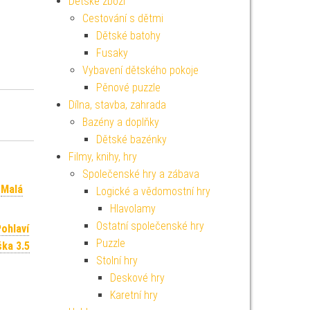
Dětské zboží
Cestování s dětmi
Dětské batohy
Fusaky
Vybavení dětského pokoje
Pěnové puzzle
Dílna, stavba, zahrada
Bazény a doplňky
Dětské bazénky
Filmy, knihy, hry
Společenské hry a zábava
,
Malá
Logické a vědomostní hry
Hlavolamy
Ostatní společenské hry
ohlaví
Puzzle
ška 3.5
Stolní hry
Deskové hry
Karetní hry