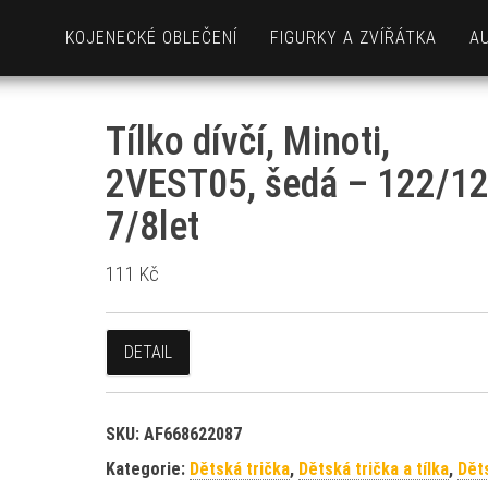
KOJENECKÉ OBLEČENÍ
FIGURKY A ZVÍŘÁTKA
A
Tílko dívčí, Minoti,
2VEST05, šedá – 122/12
7/8let
111
Kč
DETAIL
SKU:
AF668622087
Kategorie:
Dětská trička
,
Dětská trička a tílka
,
Dět