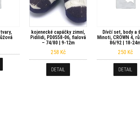
tvary,
kojenecké capáčky zimní,
Dívčí set, body a 
 růžová
Pidilidi, PD0558-06, fialová
Minoti, CROWN 4, r
– 74/80 | 9-12m
86/92 | 18-24
258
Kč
250
Kč
DETAIL
DETAIL