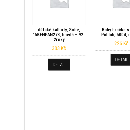
dětské kalhoty, Sobe,
Baby hračka s 
15KENPAN273, hnědá – 92 |
Pidilidi, 5004,
2roky
226
Kč
303
Kč
DETAIL
DETAIL