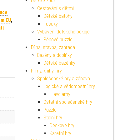
Dětské zboží
Cestování s dětmi
buce
Dětské batohy
em EU
,
Fusaky
tí
Vybavení dětského pokoje
Pěnové puzzle
Dílna, stavba, zahrada
Bazény a doplňky
Dětské bazénky
Filmy, knihy, hry
Společenské hry a zábava
Logické a vědomostní hry
Hlavolamy
Ostatní společenské hry
Puzzle
Stolní hry
Deskové hry
Karetní hry