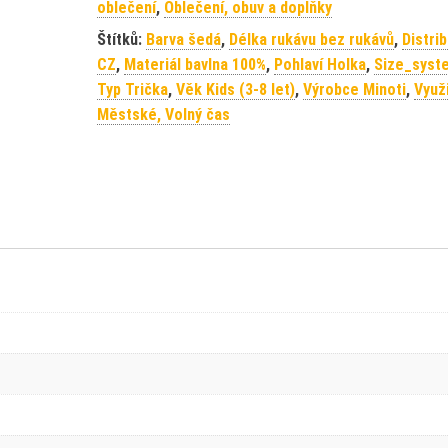
oblečení
,
Oblečení, obuv a doplňky
Štítků:
Barva šedá
,
Délka rukávu bez rukávů
,
Distri
CZ
,
Materiál bavlna 100%
,
Pohlaví Holka
,
Size_syst
Typ Trička
,
Věk Kids (3-8 let)
,
Výrobce Minoti
,
Využi
Městské, Volný čas