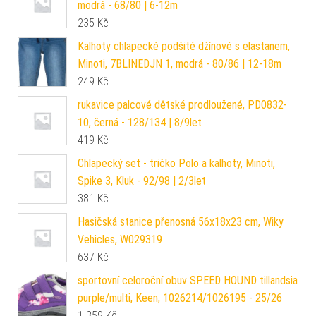
modrá - 68/80 | 6-12m
235
Kč
Kalhoty chlapecké podšité džínové s elastanem,
Minoti, 7BLINEDJN 1, modrá - 80/86 | 12-18m
249
Kč
rukavice palcové dětské prodloužené, PD0832-
10, černá - 128/134 | 8/9let
419
Kč
Chlapecký set - tričko Polo a kalhoty, Minoti,
Spike 3, Kluk - 92/98 | 2/3let
381
Kč
Hasičská stanice přenosná 56x18x23 cm, Wiky
Vehicles, W029319
637
Kč
sportovní celoroční obuv SPEED HOUND tillandsia
purple/multi, Keen, 1026214/1026195 - 25/26
1 359
Kč