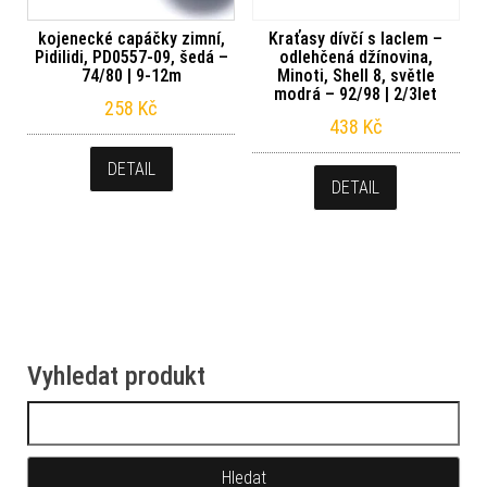
kojenecké capáčky zimní,
Kraťasy dívčí s laclem –
Pidilidi, PD0557-09, šedá –
odlehčená džínovina,
74/80 | 9-12m
Minoti, Shell 8, světle
modrá – 92/98 | 2/3let
258
Kč
438
Kč
DETAIL
DETAIL
Vyhledat produkt
Vyhledávání