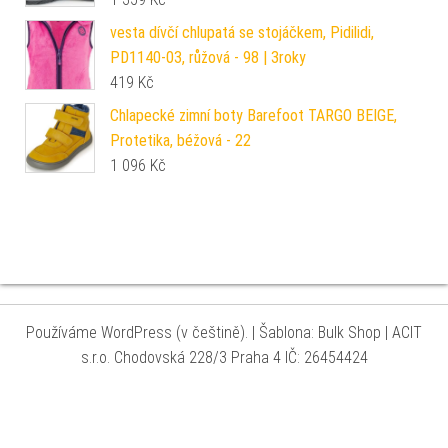
vesta dívčí chlupatá se stojáčkem, Pidilidi,
PD1140-03, růžová - 98 | 3roky
419
Kč
Chlapecké zimní boty Barefoot TARGO BEIGE,
Protetika, béžová - 22
1 096
Kč
Používáme WordPress (v češtině).
|
Šablona: Bulk Shop
| ACIT
s.r.o. Chodovská 228/3 Praha 4 IČ: 26454424