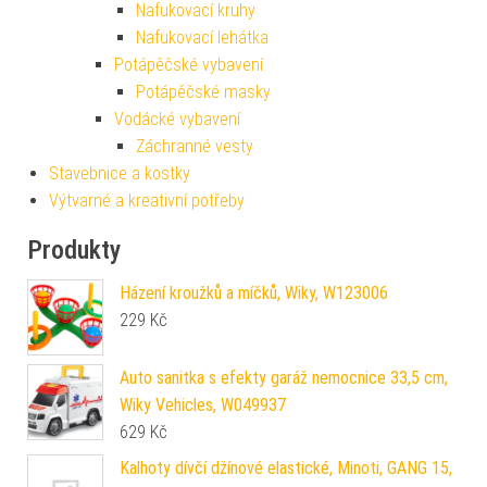
Nafukovací kruhy
Nafukovací lehátka
Potápěčské vybavení
Potápěčské masky
Vodácké vybavení
Záchranné vesty
Stavebnice a kostky
Výtvarné a kreativní potřeby
Produkty
Házení kroužků a míčků, Wiky, W123006
229
Kč
Auto sanitka s efekty garáž nemocnice 33,5 cm,
Wiky Vehicles, W049937
629
Kč
Kalhoty dívčí džínové elastické, Minoti, GANG 15,