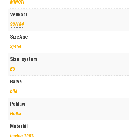
MINOTI
Velikost
98/104
SizeAge
3/4let
Size_system
EU
Barva
bílá
Pohlaví
Holka
Materiál
bavlna 100%