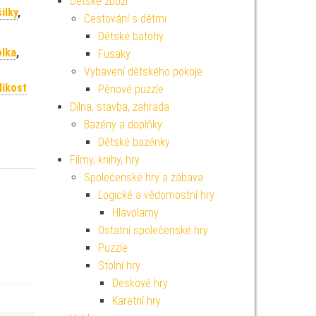
Dětské zboží
ilky
,
Cestování s dětmi
Dětské batohy
olka
,
Fusaky
Vybavení dětského pokoje
likost
Pěnové puzzle
Dílna, stavba, zahrada
Bazény a doplňky
Dětské bazénky
Filmy, knihy, hry
Společenské hry a zábava
Logické a vědomostní hry
Hlavolamy
Ostatní společenské hry
Puzzle
Stolní hry
Deskové hry
Karetní hry