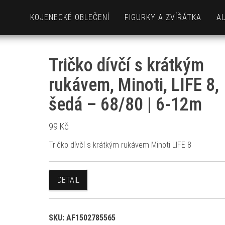
KOJENECKÉ OBLEČENÍ
FIGURKY A ZVÍŘÁTKA
A
Tričko dívčí s krátkým
rukávem, Minoti, LIFE 8,
šedá – 68/80 | 6-12m
99
Kč
Tričko dívčí s krátkým rukávem Minoti LIFE 8
DETAIL
SKU:
AF1502785565