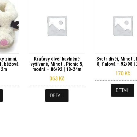
y zimní,
Kraťasy dívčí bavlněné
Svetr dívčí, Minoti,
11, béžová
vyšívané, Minoti, Picnic 5,
8, fialová – 92/98 |
-12m
modrá – 86/92 | 18-24m
170
Kč
363
Kč
DETAIL
DETAIL