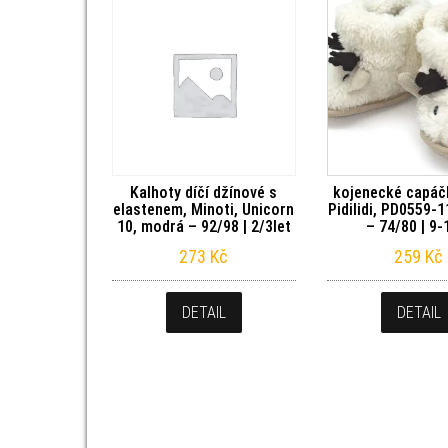
Kalhoty díčí džínové s
kojenecké capáčk
elastenem, Minoti, Unicorn
Pidilidi, PD0559-
10, modrá – 92/98 | 2/3let
– 74/80 | 9
273
Kč
259
Kč
DETAIL
DETAIL