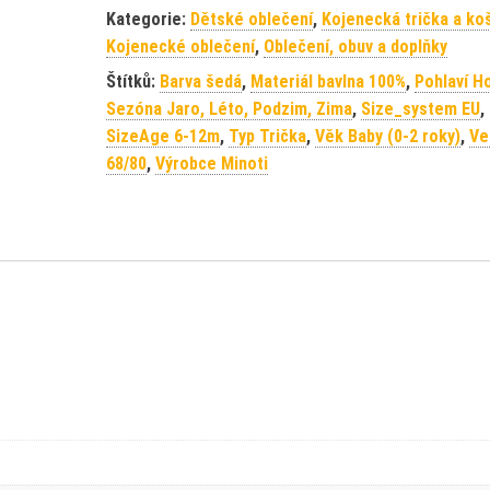
Kategorie:
Dětské oblečení
,
Kojenecká trička a koš
Kojenecké oblečení
,
Oblečení, obuv a doplňky
Štítků:
Barva šedá
,
Materiál bavlna 100%
,
Pohlaví H
Sezóna Jaro, Léto, Podzim, Zima
,
Size_system EU
,
SizeAge 6-12m
,
Typ Trička
,
Věk Baby (0-2 roky)
,
Ve
68/80
,
Výrobce Minoti