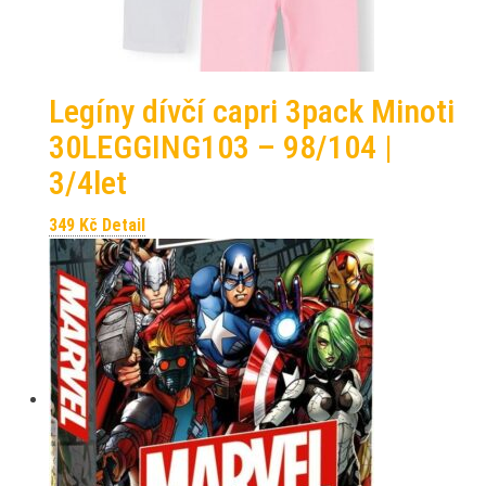
Legíny dívčí capri 3pack Minoti
30LEGGING103 – 98/104 |
3/4let
349
Kč
Detail