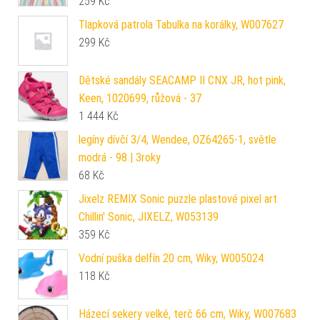
259
Kč
Tlapková patrola Tabulka na korálky, W007627
299
Kč
Dětské sandály SEACAMP II CNX JR, hot pink,
Keen, 1020699, růžová - 37
1 444
Kč
legíny dívčí 3/4, Wendee, OZ64265-1, světle
modrá - 98 | 3roky
68
Kč
Jixelz REMIX Sonic puzzle plastové pixel art
Chillin' Sonic, JIXELZ, W053139
359
Kč
Vodní puška delfín 20 cm, Wiky, W005024
118
Kč
Házecí sekery velké, terč 66 cm, Wiky, W007683