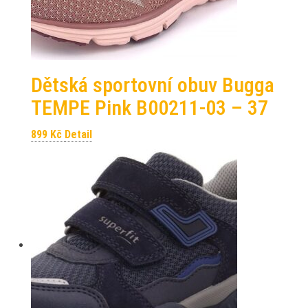
Dětská sportovní obuv Bugga
TEMPE Pink B00211-03 – 37
899
Kč
Detail