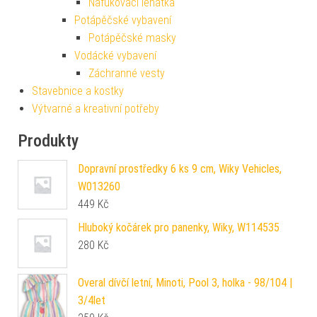
Nafukovací lehátka
Potápěčské vybavení
Potápěčské masky
Vodácké vybavení
Záchranné vesty
Stavebnice a kostky
Výtvarné a kreativní potřeby
Produkty
Dopravní prostředky 6 ks 9 cm, Wiky Vehicles,
W013260
449
Kč
Hluboký kočárek pro panenky, Wiky, W114535
280
Kč
Overal dívčí letní, Minoti, Pool 3, holka - 98/104 |
3/4let