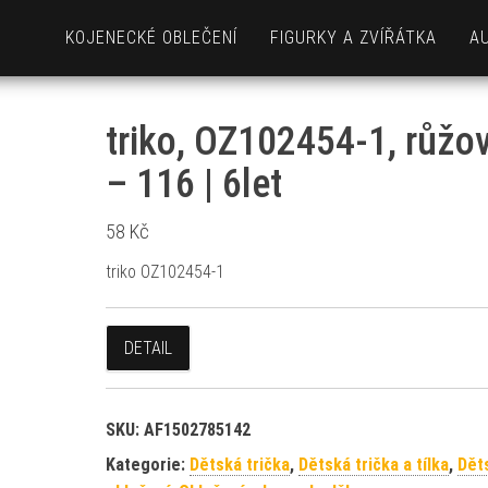
KOJENECKÉ OBLEČENÍ
FIGURKY A ZVÍŘÁTKA
A
triko, OZ102454-1, růžo
– 116 | 6let
58
Kč
triko OZ102454-1
DETAIL
SKU:
AF1502785142
Kategorie:
Dětská trička
,
Dětská trička a tílka
,
Dět