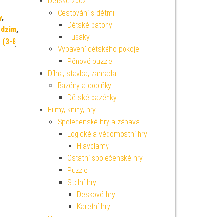
Dětské zboží
Cestování s dětmi
y
,
Dětské batohy
odzim
,
Fusaky
 (3-8
Vybavení dětského pokoje
Pěnové puzzle
Dílna, stavba, zahrada
Bazény a doplňky
Dětské bazénky
Filmy, knihy, hry
Společenské hry a zábava
Logické a vědomostní hry
Hlavolamy
Ostatní společenské hry
Puzzle
Stolní hry
Deskové hry
Karetní hry