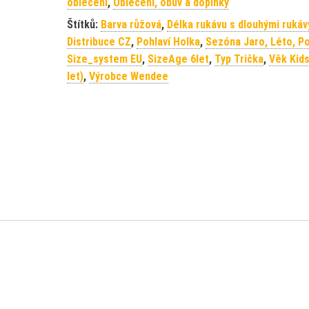
oblečení
,
Oblečení, obuv a doplňky
Štítků:
Barva růžová
,
Délka rukávu s dlouhými rukáv
Distribuce CZ
,
Pohlaví Holka
,
Sezóna Jaro, Léto, P
Size_system EU
,
SizeAge 6let
,
Typ Trička
,
Věk Kids
let)
,
Výrobce Wendee