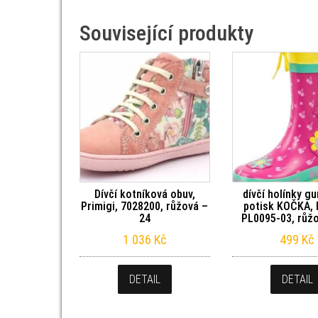
Související produkty
Dívčí kotníková obuv,
dívčí holínky g
Primigi, 7028200, růžová –
potisk KOČKA, P
24
PL0095-03, růžo
1 036
Kč
499
Kč
DETAIL
DETAIL