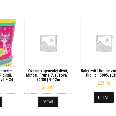
umové –
Overal kojenecký dívčí,
Baby zvířátko se zá
idilidi,
Minoti, Fruits 7, růžová –
Pidilidi, 5005, rů
vá – 34
74/80 | 9-12m
226
Kč
363
Kč
DETAIL
DETAIL