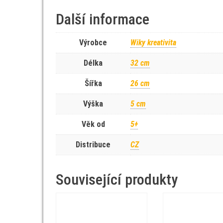
Další informace
Výrobce
Wiky kreativita
Délka
32 cm
Šířka
26 cm
Výška
5 cm
Věk od
5+
Distribuce
CZ
Související produkty