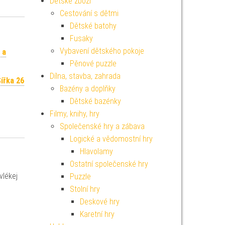
Dětské zboží
Cestování s dětmi
Dětské batohy
Fusaky
Vybavení dětského pokoje
 a
Pěnové puzzle
Dílna, stavba, zahrada
ířka 26
Bazény a doplňky
Dětské bazénky
Filmy, knihy, hry
Společenské hry a zábava
Logické a vědomostní hry
Hlavolamy
Ostatní společenské hry
vlékej
Puzzle
Stolní hry
Deskové hry
Karetní hry