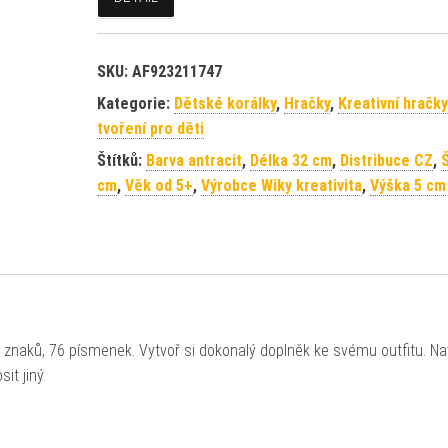
SKU:
AF923211747
Kategorie:
Dětské korálky
,
Hračky
,
Kreativní hračky
tvoření pro děti
Štítků:
Barva antracit
,
Délka 32 cm
,
Distribuce CZ
,
Š
cm
,
Věk od 5+
,
Výrobce Wiky kreativita
,
Výška 5 cm
 znaků, 76 písmenek. Vytvoř si dokonalý doplněk ke svému outfitu. Na
it jiný.