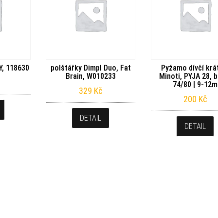
Y, 118630
polštářky Dimpl Duo, Fat
Pyžamo dívčí krá
Brain, W010233
Minoti, PYJA 28, b
74/80 | 9-12m
329
Kč
200
Kč
DETAIL
DETAIL