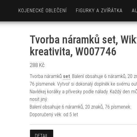
KOJENECKÉ OBLEČENÍ
FIGURKY A ZVÍŘÁTKA
A
Tvorba náramků set, Wik
kreativita, W007746
288
Kč
Tvorba náramků
set
. Balení obsahuje 6 náramků, 20 z
76 písmenek. Vytvoř si dokonalý doplněk ke svému outf
Navlékej korálky a přívesky podle nálady. Každý den m
nosit jiný.
Balení obsahuje 6 náramků, 20 znaků, 76 písmenek.
Doporučený věk: od 5 let
DETAIL