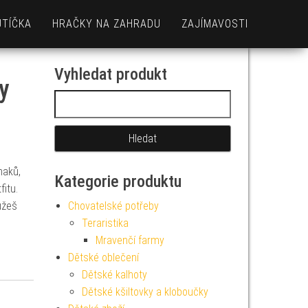
UTÍČKA
HRAČKY NA ZAHRADU
ZAJÍMAVOSTI
Vyhledat produkt
y
Vyhledávání
naků,
Kategorie produktu
itu.
ůžeš
Chovatelské potřeby
Teraristika
Mravenčí farmy
Dětské oblečení
Dětské kalhoty
Dětské kšiltovky a kloboučky