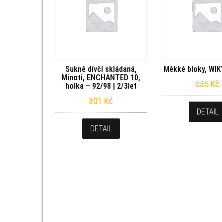
Sukně dívčí skládaná,
Měkké bloky, WIK
Minoti, ENCHANTED 10,
535
Kč
holka – 92/98 | 2/3let
301
Kč
DETAIL
DETAIL