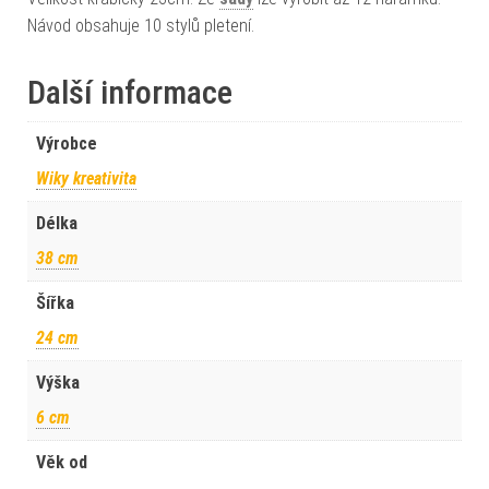
Návod obsahuje 10 stylů pletení.
Další informace
Výrobce
Wiky kreativita
Délka
38 cm
Šířka
24 cm
Výška
6 cm
Věk od