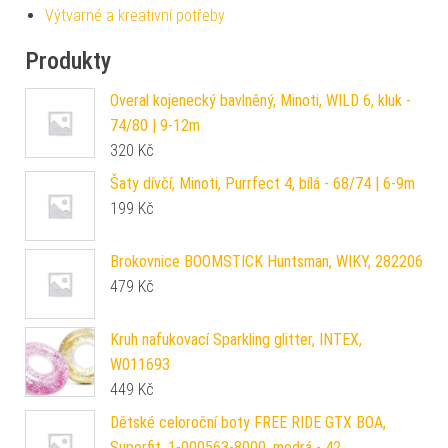
Výtvarné a kreativní potřeby
Produkty
Overal kojenecký bavlněný, Minoti, WILD 6, kluk -
74/80 | 9-12m
320
Kč
Šaty dívčí, Minoti, Purrfect 4, bílá - 68/74 | 6-9m
199
Kč
Brokovnice BOOMSTICK Huntsman, WIKY, 282206
479
Kč
Kruh nafukovací Sparkling glitter, INTEX,
W011693
449
Kč
Dětské celoroční boty FREE RIDE GTX BOA,
Superfit, 1-000563-8000, modrá - 42