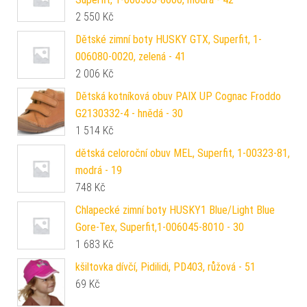
2 550
Kč
Dětské zimní boty HUSKY GTX, Superfit, 1-
006080-0020, zelená - 41
2 006
Kč
Dětská kotníková obuv PAIX UP Cognac Froddo
G2130332-4 - hnědá - 30
1 514
Kč
dětská celoroční obuv MEL, Superfit, 1-00323-81,
modrá - 19
748
Kč
Chlapecké zimní boty HUSKY1 Blue/Light Blue
Gore-Tex, Superfit,1-006045-8010 - 30
1 683
Kč
kšiltovka dívčí, Pidilidi, PD403, růžová - 51
69
Kč