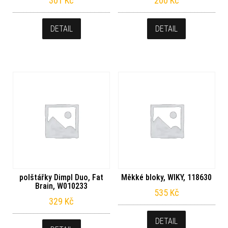
301
Kč
200
Kč
DETAIL
DETAIL
polštářky Dimpl Duo, Fat
Měkké bloky, WIKY, 118630
Brain, W010233
535
Kč
329
Kč
DETAIL