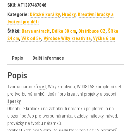
SKU:
AF1397467846
Kategorie:
Dětské korálky
,
Hračky
,
Kreativní hračky a
tvoření pro děti
Štítků:
Barva antracit
,
Délka 38 cm
,
Distribuce CZ
,
Šířka
24 cm
,
Věk od 5+
,
Výrobce Wiky kreativita
,
Výška 6 cm
Popis
Další informace
Popis
Tvorba náramků
set
, Wiky kreativita, W038158 kompletní set
pro tvorbu náramků, ideální pro kreativní projekty a osobní
šperky
.
Obsahuje krabičku na zaháknutí náramku při pletení a na
uložení potřeb pro tvorbu náramku, ozdoby, nálepky, návod,
provázky na tvorbu náramků.
Velikost krabičky 23cm. Ze
sady
lze vyrobit až 12 náramků.