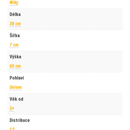
Wiky
Délka
38 cm
Šířka
7 cm
Výška
60 cm
Pohlaví
Unisex
Věk od
3+
Distribuce
CZ