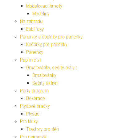
Modelovací hmoty
Modelíny
Na zahradu
Bublifuky
Panenky a doplňky pro panenky
Kočárky pro panenky
Panenky
Papírnictví
Omalovánky, sešity aktivit
Omalovánky
Sešity aktivit
Party program
Dekorace
Plyšové hračky
Plyšáci
Pro kluky
Traktory pro děti
Pro nejmenší