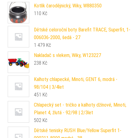
Kotlík čarodějnický, Wiky, W880350
110
Kč
Dětské celoroční boty Barefit TRACE, Superfit, 1-
006036-2000, šedá - 27
1 479
Kč
Nakladač s vlekem, Wiky, W123227
238
Kč
Kalhoty chlapecké, Minoti, GENT 6, modrá -
98/104 | 3/4let
451
Kč
Chlapecký set - tričko a kalhoty džínové, Minoti,
Planet 4, žlutá - 92/98 | 2/3let
502
Kč
Dětské tenisky RUSH Blue/Yellow Superfit 1-