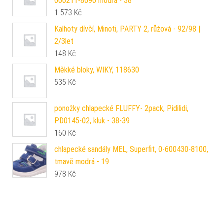
000211-8090 modrá - 38
1 573
Kč
Kalhoty dívčí, Minoti, PARTY 2, růžová - 92/98 |
2/3let
148
Kč
Měkké bloky, WIKY, 118630
535
Kč
ponožky chlapecké FLUFFY- 2pack, Pidilidi,
PD0145-02, kluk - 38-39
160
Kč
chlapecké sandály MEL, Superfit, 0-600430-8100,
tmavě modrá - 19
978
Kč