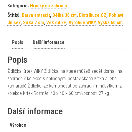
Kategorie:
Hračky na zahradu
Štítků:
Barva antracit
,
Délka 38 cm
,
Distribuce CZ
,
Pohlaví
Unisex
,
Šířka 7 cm
,
Věk od 3+
,
Výrobce WIKY
,
Výška 60 cm
Popis
Další informace
Popis
Židlička Krtek WIKY Židlička, na které můžeš sedět doma i na
zahradě.Z kolekce s oblíbenými postavičkami Krtka a jeho
kamarádů.Židličku lze kombinovat se zahradním nábytkem z
kolekce Krtek.Rozměr: 40 x 40 x 60 cmNosnost: 27 kg
Další informace
Výrobce