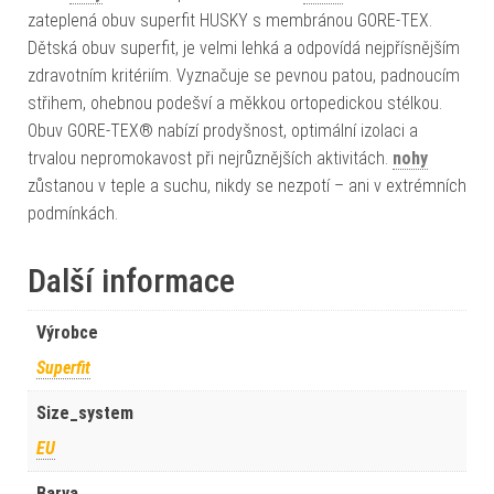
zateplená obuv superfit HUSKY s membránou GORE-TEX.
Dětská obuv superfit, je velmi lehká a odpovídá nejpřísnějším
zdravotním kritériím. Vyznačuje se pevnou patou, padnoucím
střihem, ohebnou podešví a měkkou ortopedickou stélkou.
Obuv GORE-TEX® nabízí prodyšnost, optimální izolaci a
trvalou nepromokavost při nejrůznějších aktivitách.
nohy
zůstanou v teple a suchu, nikdy se nezpotí – ani v extrémních
podmínkách.
Další informace
Výrobce
Superfit
Size_system
EU
Barva