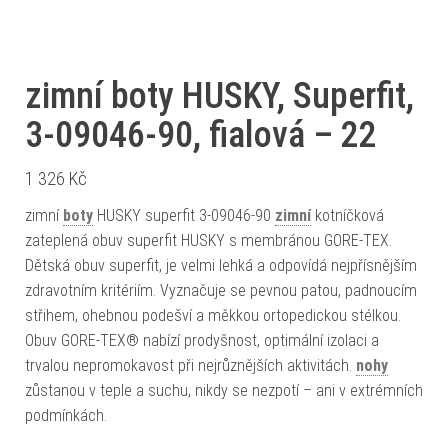
zimní boty HUSKY, Superfit,
3-09046-90, fialová – 22
1 326
Kč
zimní
boty
HUSKY superfit 3-09046-90
zimní
kotníčková
zateplená obuv superfit HUSKY s membránou GORE-TEX.
Dětská obuv superfit, je velmi lehká a odpovídá nejpřísnějším
zdravotním kritériím. Vyznačuje se pevnou patou, padnoucím
střihem, ohebnou podešví a měkkou ortopedickou stélkou.
Obuv GORE-TEX® nabízí prodyšnost, optimální izolaci a
trvalou nepromokavost při nejrůznějších aktivitách.
nohy
zůstanou v teple a suchu, nikdy se nezpotí – ani v extrémních
podmínkách.