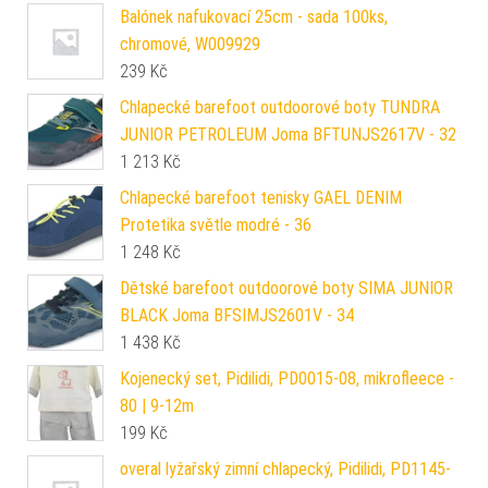
Balónek nafukovací 25cm - sada 100ks,
chromové, W009929
239
Kč
Chlapecké barefoot outdoorové boty TUNDRA
JUNIOR PETROLEUM Joma BFTUNJS2617V - 32
1 213
Kč
Chlapecké barefoot tenisky GAEL DENIM
Protetika světle modré - 36
1 248
Kč
Dětské barefoot outdoorové boty SIMA JUNIOR
BLACK Joma BFSIMJS2601V - 34
1 438
Kč
Kojenecký set, Pidilidi, PD0015-08, mikrofleece -
80 | 9-12m
199
Kč
overal lyžařský zimní chlapecký, Pidilidi, PD1145-