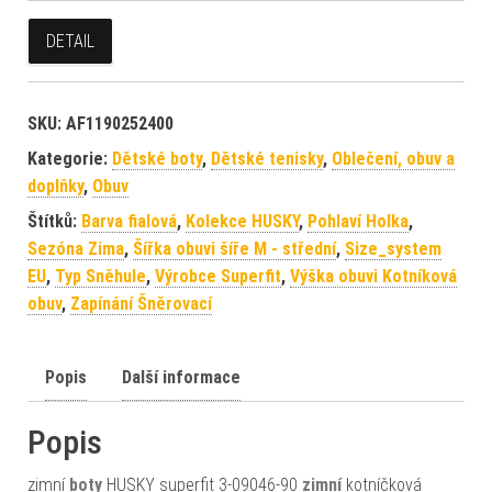
DETAIL
SKU:
AF1190252400
Kategorie:
Dětské boty
,
Dětské tenisky
,
Oblečení, obuv a
doplňky
,
Obuv
Štítků:
Barva fialová
,
Kolekce HUSKY
,
Pohlaví Holka
,
Sezóna Zima
,
Šířka obuvi šíře M - střední
,
Size_system
EU
,
Typ Sněhule
,
Výrobce Superfit
,
Výška obuvi Kotníková
obuv
,
Zapínání Šněrovací
Popis
Další informace
Popis
zimní
boty
HUSKY superfit 3-09046-90
zimní
kotníčková