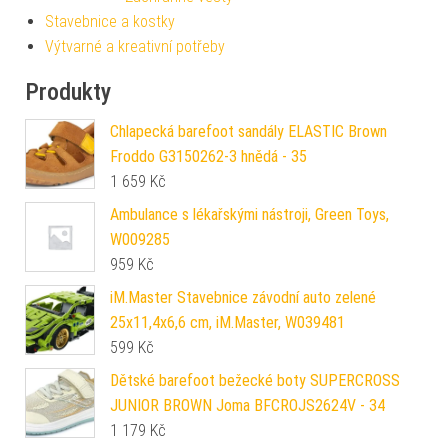
Stavebnice a kostky
Výtvarné a kreativní potřeby
Produkty
Chlapecká barefoot sandály ELASTIC Brown
Froddo G3150262-3 hnědá - 35
1 659
Kč
Ambulance s lékařskými nástroji, Green Toys,
W009285
959
Kč
iM.Master Stavebnice závodní auto zelené
25x11,4x6,6 cm, iM.Master, W039481
599
Kč
Dětské barefoot bežecké boty SUPERCROSS
JUNIOR BROWN Joma BFCROJS2624V - 34
1 179
Kč