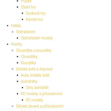
Puzzle
Stolní hry
Deskové hry
Karetní hry
Hobby
Sběratelství
Sběratelské modely
Hračky
Chrastítka a kousátka
Chrastítka
Kousátka
Dětská auta a doprava
Auta, letadla, lodě
Autodráhy
Sety autodráh
RC modely a příslušenství
RC modely
Dětské zbraně a příslušenství