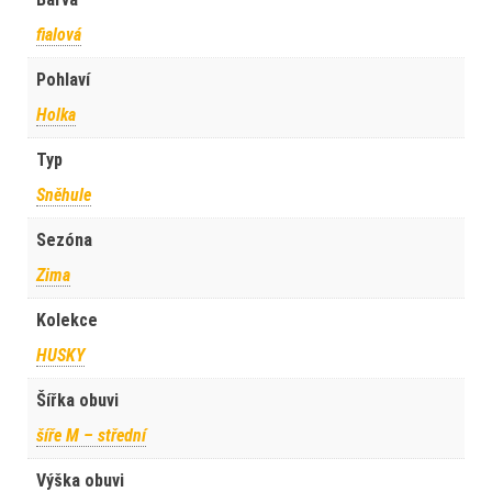
fialová
Pohlaví
Holka
Typ
Sněhule
Sezóna
Zima
Kolekce
HUSKY
Šířka obuvi
šíře M – střední
Výška obuvi