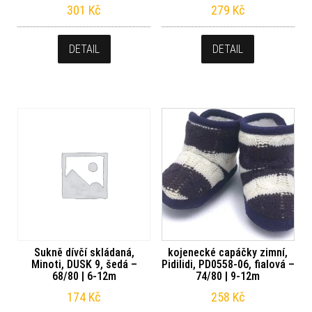
301
Kč
279
Kč
DETAIL
DETAIL
Sukně dívčí skládaná,
kojenecké capáčky zimní,
Minoti, DUSK 9, šedá –
Pidilidi, PD0558-06, fialová –
68/80 | 6-12m
74/80 | 9-12m
174
Kč
258
Kč