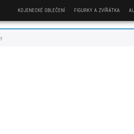
KOJENECKÉ OBLEČENÍ
FIGURKY A ZVÍŘÁTKA
A
y.