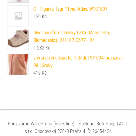
C - Figurka Tygr 11cm, Atlas, W101807
129
Kč
Dívčí barefoot tenisky Latte Mocchiato,
Biomecanics, 241107-C677 - 24
1 232
Kč
vesta dívčí chlupatá, Pidilidi, PD1094, oranžová -
98 | 3roky
419
Kč
Používáme WordPress (v češtině).
|
Šablona: Bulk Shop
| ACIT
s.r.o. Chodovská 228/3 Praha 4 IČ: 26454424