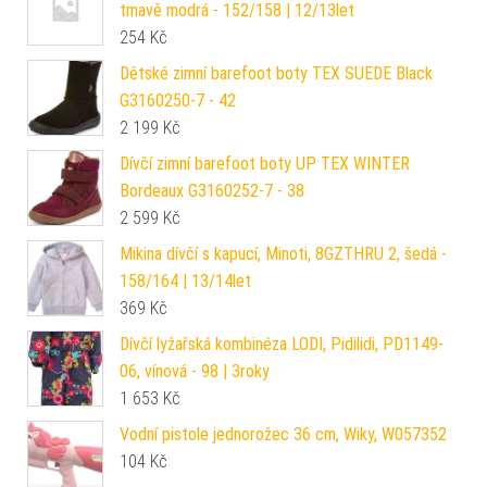
tmavě modrá - 152/158 | 12/13let
254
Kč
Dětské zimní barefoot boty TEX SUEDE Black
G3160250-7 - 42
2 199
Kč
Dívčí zimní barefoot boty UP TEX WINTER
Bordeaux G3160252-7 - 38
2 599
Kč
Mikina dívčí s kapucí, Minoti, 8GZTHRU 2, šedá -
158/164 | 13/14let
369
Kč
Dívčí lyžařská kombinéza LODI, Pidilidi, PD1149-
06, vínová - 98 | 3roky
1 653
Kč
Vodní pistole jednorožec 36 cm, Wiky, W057352
104
Kč