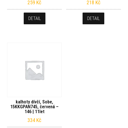
259
Kč
218
Kč
DETAIL
DETAIL
kalhoty dívčí, Sobe,
15KKGPAN745, červená –
146 | 11let
334
Kč