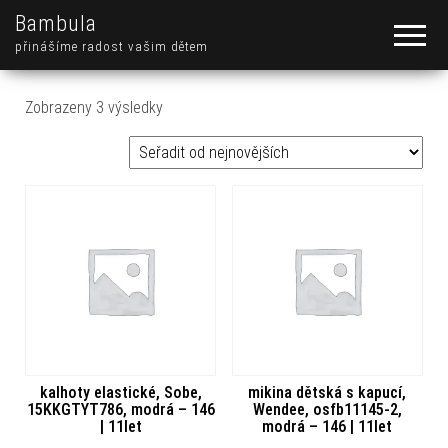
Bambula
přinášíme radost vašim dětem
Seřazeno od nejnovějších
Zobrazeny 3 výsledky
kalhoty elastické, Sobe,
mikina dětská s kapucí,
15KKGTYT786, modrá – 146
Wendee, osfb11145-2,
| 11let
modrá – 146 | 11let