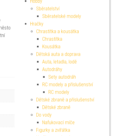
Hobby
Sběratelství
Sběratelské modely
e
Hračky
 město
Chrastítka a kousátka
tní
Chrastítka
Kousátka
Dětská auta a doprava
Auta, letadla, lodě
Autodráhy
Sety autodráh
RC modely a příslušenství
RC modely
Dětské zbraně a příslušenství
Dětské zbraně
Do vody
Nafukovací míče
Figurky a zvířátka