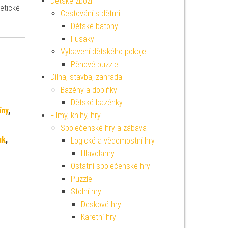
Dětské zboží
etické
Cestování s dětmi
Dětské batohy
Fusaky
Vybavení dětského pokoje
Pěnové puzzle
Dílna, stavba, zahrada
Bazény a doplňky
Dětské bazénky
íny
,
Filmy, knihy, hry
Společenské hry a zábava
uk
,
Logické a vědomostní hry
Hlavolamy
Ostatní společenské hry
Puzzle
Stolní hry
Deskové hry
Karetní hry