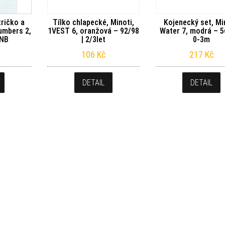
tričko a
Tílko chlapecké, Minoti,
Kojenecký set, Mi
Numbers 2,
1VEST 6, oranžová – 92/98
Water 7, modrá – 5
 NB
| 2/3let
0-3m
106
Kč
217
Kč
DETAIL
DETAIL