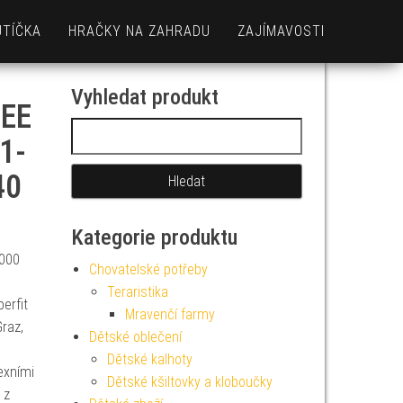
UTÍČKA
HRAČKY NA ZAHRADU
ZAJÍMAVOSTI
Vyhledat produkt
REE
Vyhledávání
1-
40
Kategorie produktu
7000
Chovatelské potřeby
Teraristika
erfit
Mravenčí farmy
Graz,
Dětské oblečení
Dětské kalhoty
lexními
Dětské kšiltovky a kloboučky
 z