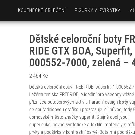
KOJENECKÉ OBLEČENÍ
FIGURKY A ZVÍŘÁTKA
A
Dětské celoroční boty F
RIDE GTX BOA, Superfit, 
000552-7000, zelená – 
2 464
Kč
Dětská celoroční obuv FREE RIDE, superfit, 1-000552-
Ležérní teniska FREERIDE je ideální pro všechny vážné
příznivce outdoorových aktivit. Parádní design
boty
sup
se souřadnicovou grafikou prozrazuje její původ, tedy 
domovské město značky superfit. Stejně cool jsou i
superlehké, pevné syntetické a textilní materiály s ref
prvky a podšívka v kontrastní barvě. Bota má podrážku