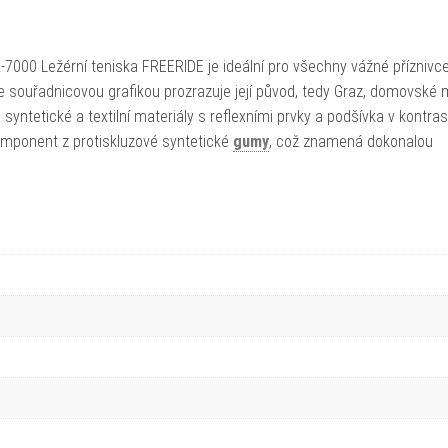
-7000 Ležérní teniska FREERIDE je ideální pro všechny vážné příznivc
e souřadnicovou grafikou prozrazuje její původ, tedy Graz, domovské
 syntetické a textilní materiály s reflexními prvky a podšívka v kontras
omponent z protiskluzové syntetické
gumy
, což znamená dokonalou