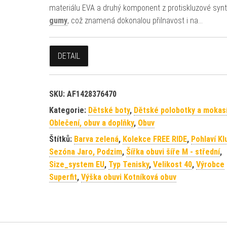
materiálu EVA a druhý komponent z protiskluzové synt
gumy
, což znamená dokonalou přilnavost i na…
DETAIL
SKU:
AF1428376470
Kategorie:
Dětské boty
,
Dětské polobotky a mokas
Oblečení, obuv a doplňky
,
Obuv
Štítků:
Barva zelená
,
Kolekce FREE RIDE
,
Pohlaví Kl
Sezóna Jaro, Podzim
,
Šířka obuvi šíře M - střední
,
Size_system EU
,
Typ Tenisky
,
Velikost 40
,
Výrobce
Superfit
,
Výška obuvi Kotníková obuv