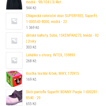
modrá - 98/104 | 3/4let
944
Kč
Chlapecká celoroční obuv SUPERFREE, Superfit,
1-000543-8000, modrá - 22
1 369
Kč
dětské kalhoty, Sobe, 15KENPAN273, hnědá - 92
| 2roky
303
Kč
Lehátko s otvory, INTEX, 159895
268
Kč
Kostka textilní Krtek, WIKY, 170915
169
Kč
Dívčí pantofle Superfit BONNY Purple 1-000281-
8540 - 29
655
Kč