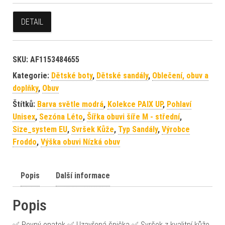
DETAIL
SKU:
AF1153484655
Kategorie:
Dětské boty
,
Dětské sandály
,
Oblečení, obuv a
doplňky
,
Obuv
Štítků:
Barva světle modrá
,
Kolekce PAIX UP
,
Pohlaví
Unisex
,
Sezóna Léto
,
Šířka obuvi šíře M - střední
,
Size_system EU
,
Svršek Kůže
,
Typ Sandály
,
Výrobce
Froddo
,
Výška obuvi Nízká obuv
Popis
Další informace
Popis
✅ Pevný opatek ✅ Uzavřená špička ✅ Svršek z kvalitní kůže