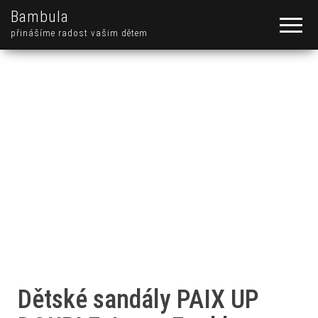
Bambula
přinášíme radost vašim dětem
Dětské sandály PAIX UP