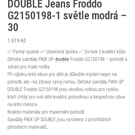
DOUBLE Jeans Froddo
G2150198-1 světle modrá –
30
1 619
Kč
✅ Pevný opatek ✅ Uzavřená špička ✅ Svršek z kvalitní kůže
Dětské sandály PAIX UP
double
Froddo G2150198 – pohodlí a
zdraví pro malé nožky
Při výběru letní obuvi pro děti je důležité myslet nejen na
pohodlí, ale i na zdravý vývoj nohou. Dětské sandály PAIX UP
DOUBLE Froddo G2150198 jsou skvělou volbou pro rodiče,
kteří chtějí pro své děti kvalitní, pohodlnou a bezpečnou obuv
na letní měsíce.
Kvalitní materiály pro maximální pohodlí
Sandály PAIX UP DOUBLE jsou vyrobeny z prvotřídních
přírodních materiálů,…