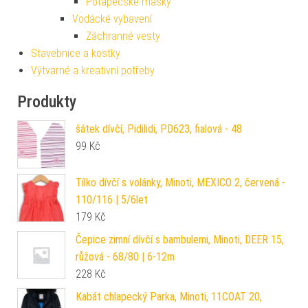
Potápěčské masky
Vodácké vybavení
Záchranné vesty
Stavebnice a kostky
Výtvarné a kreativní potřeby
Produkty
šátek dívčí, Pidilidi, PD623, fialová - 48
99
Kč
Tílko dívčí s volánky, Minoti, MEXICO 2, červená -
110/116 | 5/6let
179
Kč
Čepice zimní dívčí s bambulemi, Minoti, DEER 15,
růžová - 68/80 | 6-12m
228
Kč
Kabát chlapecký Parka, Minoti, 11COAT 20,