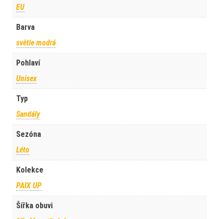
EU
Barva
světle modrá
Pohlaví
Unisex
Typ
Sandály
Sezóna
Léto
Kolekce
PAIX UP
Šířka obuvi