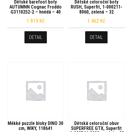
Dětské barefoot boty
Dětské celoroční boty
AUTUMNN Cognac Froddo
RUSH, Superfit, 1-000211-
G3110252-2 – hnědá – 40
8060, zelená – 32
1 819
Kč
1 462
Kč
DETAIL
DETAIL
Měkké puzzle bloky DINO 30
Dětská celoroční obuv
cm, WIKY, 118641
SUPERFREE GTX, Superfit