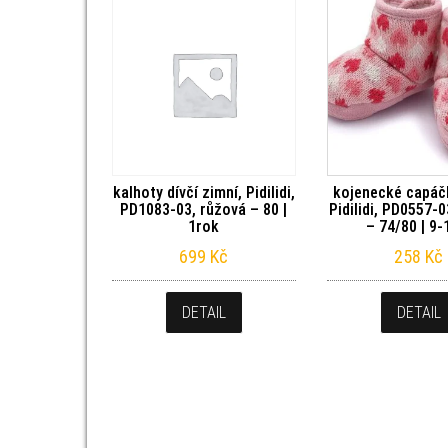
kalhoty dívčí zimní, Pidilidi,
kojenecké capáčk
PD1083-03, růžová – 80 |
Pidilidi, PD0557-
1rok
– 74/80 | 9
699
Kč
258
Kč
DETAIL
DETAIL