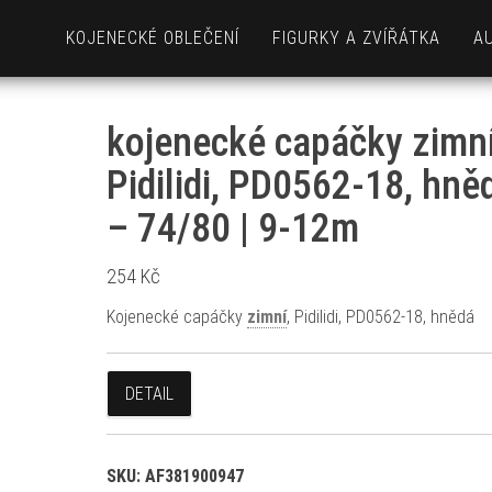
KOJENECKÉ OBLEČENÍ
FIGURKY A ZVÍŘÁTKA
A
kojenecké capáčky zimní
Pidilidi, PD0562-18, hně
– 74/80 | 9-12m
254
Kč
Kojenecké capáčky
zimní
, Pidilidi, PD0562-18, hnědá
DETAIL
SKU:
AF381900947