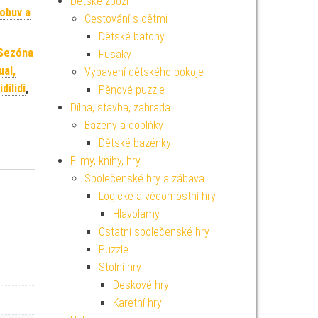
Dětské zboží
 obuv a
Cestování s dětmi
Dětské batohy
Sezóna
Fusaky
ual,
Vybavení dětského pokoje
dilidi
,
Pěnové puzzle
Dílna, stavba, zahrada
Bazény a doplňky
Dětské bazénky
Filmy, knihy, hry
Společenské hry a zábava
Logické a vědomostní hry
Hlavolamy
Ostatní společenské hry
Puzzle
Stolní hry
Deskové hry
Karetní hry