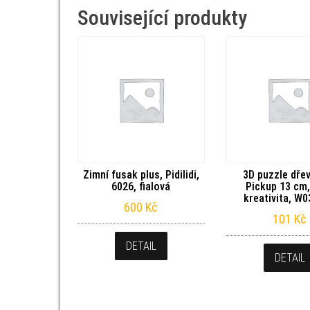
Související produkty
Zimní fusak plus, Pidilidi,
3D puzzle dře
6026, fialová
Pickup 13 cm,
kreativita, W
600
Kč
101
Kč
DETAIL
DETAIL