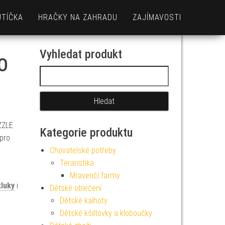
UTÍČKA
HRAČKY NA ZAHRADU
ZAJÍMAVOSTI
Vyhledat produkt
O
Vyhledávání
ZZLE
Kategorie produktu
pro
Chovatelské potřeby
Teraristika
Mravenčí farmy
kluky
i
Dětské oblečení
Dětské kalhoty
Dětské kšiltovky a kloboučky