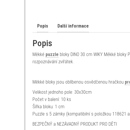
Popis
Další informace
Popis
Měkké
puzzle
bloky DINO 30 cm WIKY Měkké bloky PUZ
rozpoznávání zvířátek.
Měkké bloky jsou oblíbenou osvědčenou hračkou
pr
Velikost jednoho pole: 30x30cm
Počet v balení: 10 ks
Šířka bloku: 1 cm
Puzzle s 5 zámky (kompatibilní s položkou 118621 
BEZPEČNÝ a NEZÁVADNÝ PRODUKT PRO DĚTI