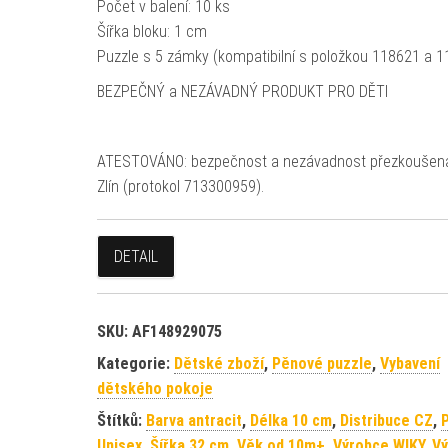
Počet v balení: 10 ks
Šířka bloku: 1 cm
Puzzle s 5 zámky (kompatibilní s položkou 118621 a 
BEZPEČNÝ a NEZÁVADNÝ PRODUKT PRO DĚTI
ATESTOVÁNO: bezpečnost a nezávadnost přezkoušen
Zlín (protokol 713300959).
DETAIL
SKU:
AF148929075
Kategorie:
Dětské zboží
,
Pěnové puzzle
,
Vybavení
dětského pokoje
Štítků:
Barva antracit
,
Délka 10 cm
,
Distribuce CZ
,
P
Unisex
,
Šířka 32 cm
,
Věk od 10m+
,
Výrobce WIKY
,
Vý