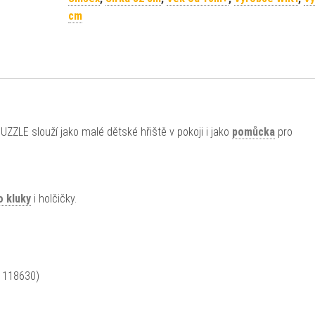
cm
ZLE slouží jako malé dětské hřiště v pokoji i jako
pomůcka
pro
o kluky
i holčičky.
a 118630)