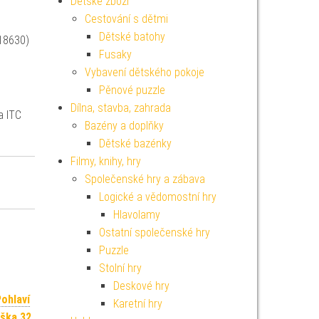
Dětské zboží
Cestování s dětmi
Dětské batohy
118630)
Fusaky
Vybavení dětského pokoje
Pěnové puzzle
Dílna, stavba, zahrada
a ITC
Bazény a doplňky
Dětské bazénky
Filmy, knihy, hry
Společenské hry a zábava
Logické a vědomostní hry
Hlavolamy
Ostatní společenské hry
Puzzle
Stolní hry
Deskové hry
ohlaví
Karetní hry
ška 32