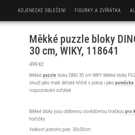
KOJENECKÉ OBLEČENÍ
FIGURKY A ZVÍŘÁTKA
A
Měkké puzzle bloky DIN
30 cm, WIKY, 118641
499
Kč
Měkké
puzzle
bloky DINO 30 cm WIKY Měkké bloky PU
slouží jako malé dětské hřiště v pokoji i jako
pomůcka
rozpoznávání zvířátek.
Měkké bloky jsou oblíbenou osvědčenou hračkou
pro 
holčičky.
Velikost jednoho pole: 30x30cm