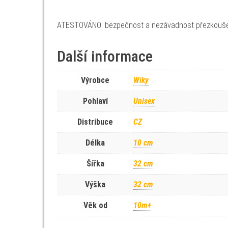
ATESTOVÁNO: bezpečnost a nezávadnost přezkoušena
Další informace
Výrobce
Wiky
Pohlaví
Unisex
Distribuce
CZ
Délka
10 cm
Šířka
32 cm
Výška
32 cm
Věk od
10m+