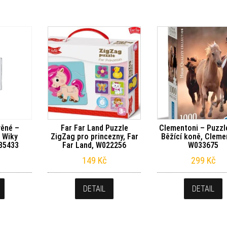
věné –
Far Far Land Puzzle
Clementoni – Puzzl
 Wiky
ZigZag pro princezny, Far
Běžící koně, Cleme
035433
Far Land, W022256
W033675
149
Kč
299
Kč
DETAIL
DETAIL