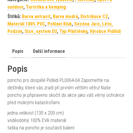
outdoor
,
Turistika a kemping
Štítků:
Barva antracit
,
Barva modrá
,
Distribuce CZ
,
Materiál 100% PVC
,
Pohlaví Kluk
,
Sezóna Jaro, Léto,
Podzim
,
Size_system EU
,
Typ Pláštěnky
,
Výrobce Pidilidi
Popis
Další informace
Popis
poncho pro dospělé Pidilidi PL0064-04 Zapomeňte na
deštníky, které vás zradí při prvním větším větru! Naše
poncho je připraveno skočit do akce jako váš věrný ochránce
před mokrými katastrofami.
jedna velikost (130 x 200 cm)
voděodolný 100% EVA materiál
taška na poncho je součástí balení