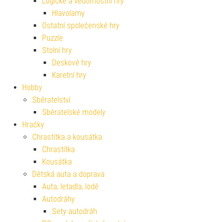
Logické a vědomostní hry
Hlavolamy
Ostatní společenské hry
Puzzle
Stolní hry
Deskové hry
Karetní hry
Hobby
Sběratelství
Sběratelské modely
Hračky
Chrastítka a kousátka
Chrastítka
Kousátka
Dětská auta a doprava
Auta, letadla, lodě
Autodráhy
Sety autodráh