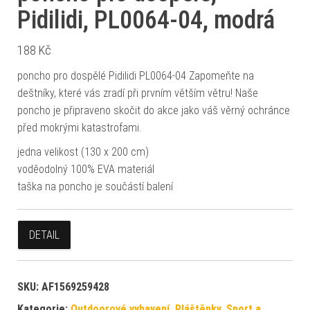
Pidilidi, PL0064-04, modrá
188
Kč
poncho pro dospělé Pidilidi PL0064-04 Zapomeňte na
deštníky, které vás zradí při prvním větším větru! Naše
poncho je připraveno skočit do akce jako váš věrný ochránce
před mokrými katastrofami.
jedna velikost (130 x 200 cm)
voděodolný 100% EVA materiál
taška na poncho je součástí balení
DETAIL
SKU:
AF1569259428
Kategorie:
Outdoorové vybavení
,
Pláštěnky
,
Sport a