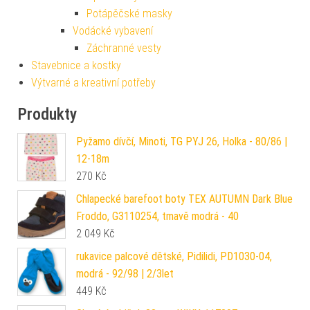
Potápěčské masky
Vodácké vybavení
Záchranné vesty
Stavebnice a kostky
Výtvarné a kreativní potřeby
Produkty
Pyžamo dívčí, Minoti, TG PYJ 26, Holka - 80/86 |
12-18m
270
Kč
Chlapecké barefoot boty TEX AUTUMN Dark Blue
Froddo, G3110254, tmavě modrá - 40
2 049
Kč
rukavice palcové dětské, Pidilidi, PD1030-04,
modrá - 92/98 | 2/3let
449
Kč