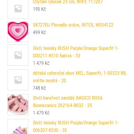
Chytání rybiček 23 cm, WIKY, 117207
195
Kč
58727EU Plovadlo srdce, INTEX, W034122
499
Kč
Dívčí tenisky RUSH Purple/Orange Superfit 1-
000211-8510 fialová - 33
1 479
Kč
dětská celoroční obuv MEL, Superfit, 1-00323-88,
světle modrá - 20
748
Kč
Dívčí barefoot sandály BASICO ROSA
Biomecanics 262164-B032 - 25
1 479
Kč
Dívčí tenisky RUSH Purple/Orange Superfit 1-
006207-8530 - 35